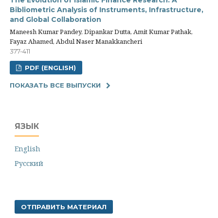
The Evolution of Islamic Finance Research: A
Bibliometric Analysis of Instruments, Infrastructure,
and Global Collaboration
Maneesh Kumar Pandey, Dipankar Dutta, Amit Kumar Pathak,
Fayaz Ahamed, Abdul Naser Manakkancheri
377-411
PDF (ENGLISH)
ПОКАЗАТЬ ВСЕ ВЫПУСКИ
ЯЗЫК
English
Русский
ОТПРАВИТЬ МАТЕРИАЛ