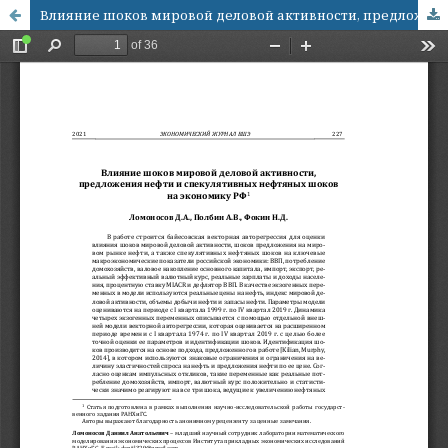
Влияние шоков мировой деловой активности, предложения нефти и спекулятивных нефтяных шоков на экономику РФ