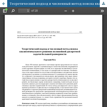
Теоретический подход и численный метод поиска квазиоптимального решения нелинейной дискретной задачи большой размерности