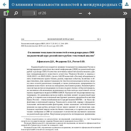
О влиянии тональности новостей в международных СМИ на рыночный курс российского рубля: текстовый анализ