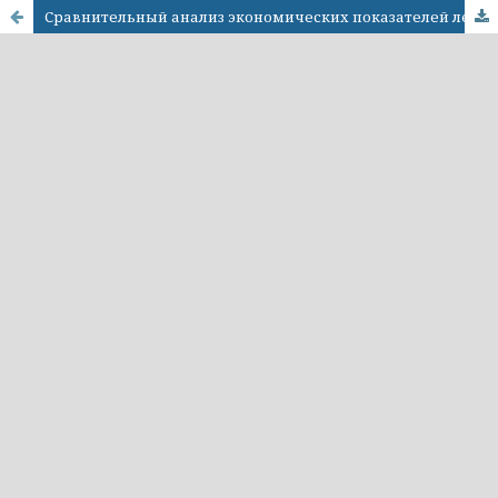
Сравнительный анализ экономических показателей лесного хозяйства России и Финляндии