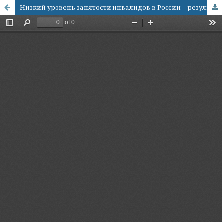
Низкий уровень занятости инвалидов в России – результат дискриминации?