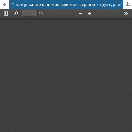
Тестирование наличия изломов в тренде структурной компоненты ВВП Российской Федерации