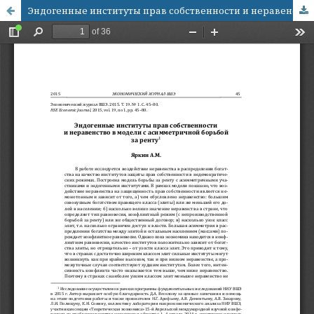
Эндогенные институты прав собственности и неравенство в модели с асимметричной борьбой за ренту