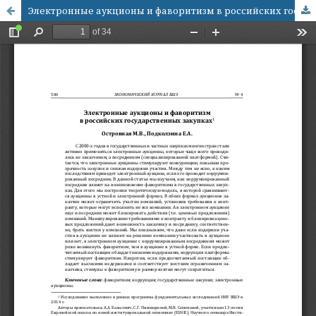
Электронные аукционы и фаворитизм в российских государственных закупках