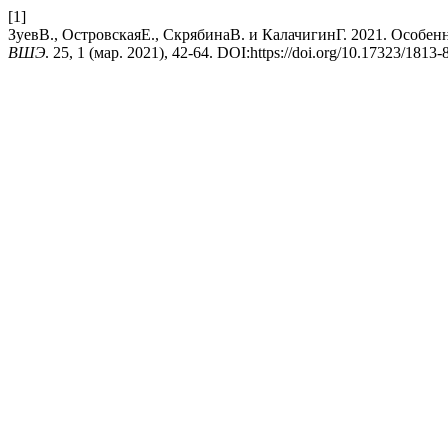
[1]
ЗуевВ., ОстровскаяЕ., СкрябинаВ. и КалачигинГ. 2021. Особ
ВШЭ
. 25, 1 (мар. 2021), 42-64. DOI:https://doi.org/10.17323/1813