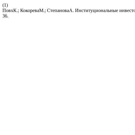
(1)
ПовхК.; КокореваМ.; СтепановаА. Институциональные инвест
36.