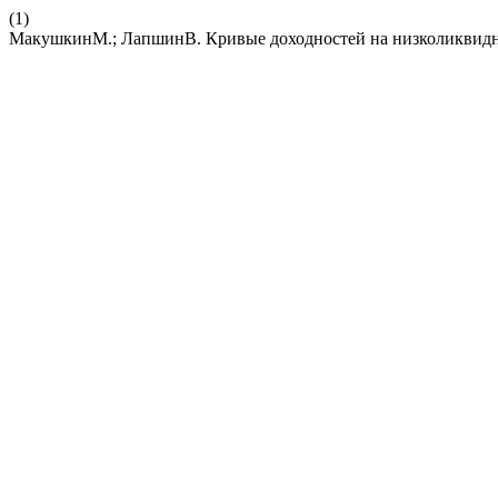
(1)
МакушкинМ.; ЛапшинВ. Кривые доходностей на низколиквидн