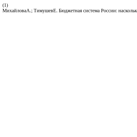
(1)
МихайловаА.; ТимушевЕ. Бюджетная система России: наскольк