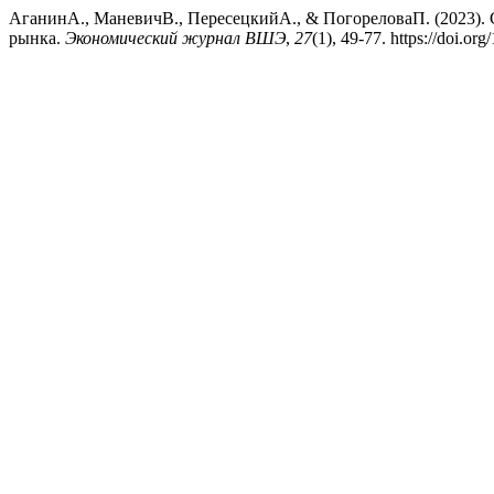
АганинА., МаневичВ., ПересецкийА., & ПогореловаП. (2023).
рынка.
Экономический журнал ВШЭ
,
27
(1), 49-77. https://doi.o