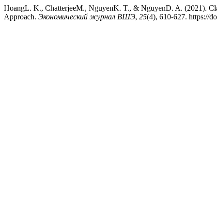
HoangL. K., ChatterjeeM., NguyenK. T., & NguyenD. A. (2021). Clas
Approach.
Экономический журнал ВШЭ
,
25
(4), 610-627. https:/