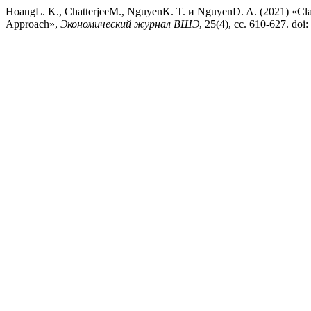
HoangL. K., ChatterjeeM., NguyenK. T. и NguyenD. A. (2021) «Class
Approach»,
Экономический журнал ВШЭ
, 25(4), сс. 610-627. do