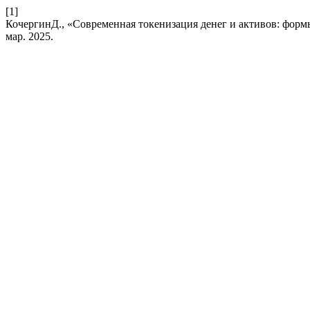
[1]
КочергинД., «Современная токенизация денег и активов: форм
мар. 2025.