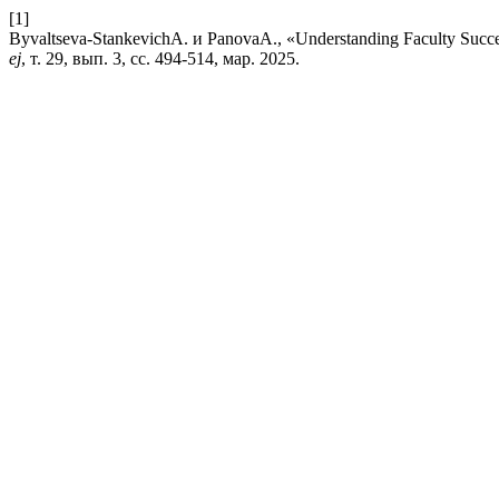
[1]
Byvaltseva-StankevichA. и PanovaA., «Understanding Faculty Succes
ej
, т. 29, вып. 3, сс. 494-514, мар. 2025.