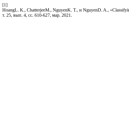
[1]
HoangL. K., ChatterjeeM., NguyenK. T., и NguyenD. A., «Classifyin
т. 25, вып. 4, сс. 610-627, мар. 2021.