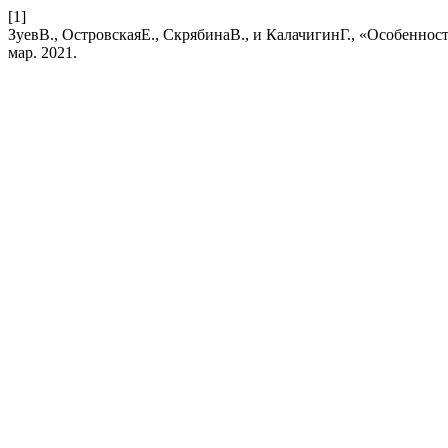
[1]
ЗуевВ., ОстровскаяЕ., СкрябинаВ., и КалачигинГ., «Особенн
мар. 2021.