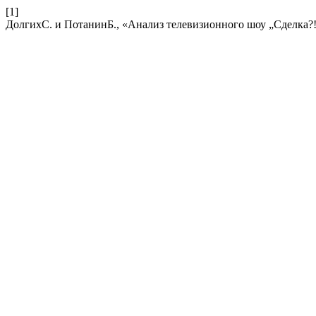
[1]
ДолгихС. и ПотанинБ., «Анализ телевизионного шоу „Сделка?!