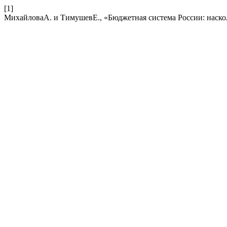
[1]
МихайловаА. и ТимушевЕ., «Бюджетная система России: наско