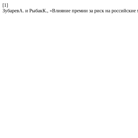
[1]
ЗубаревА. и РыбакК., «Влияние премии за риск на российские