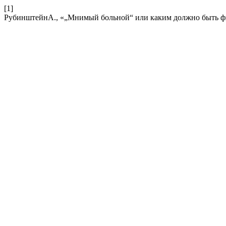
[1]
РубинштейнА., «„Мнимый больной“ или каким должно быть ф