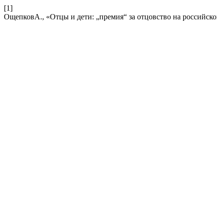
[1]
ОщепковА., «Отцы и дети: „премия“ за отцовство на российск