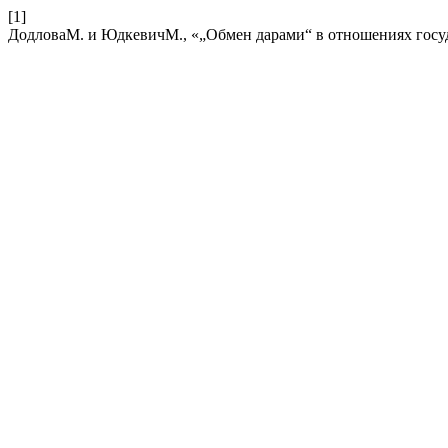
[1]
ДодловаМ. и ЮдкевичМ., «„Обмен дарами“ в отношениях гос