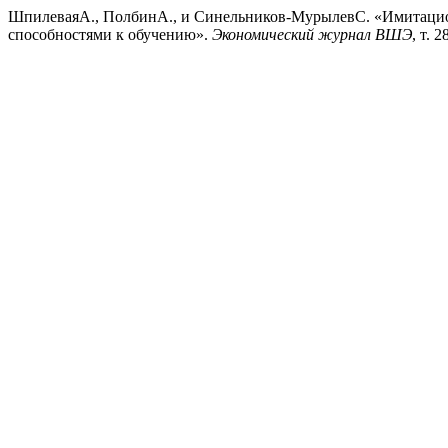
ШпилеваяА., ПолбинА., и Синельников-МурылевС. «Имитацио
способностями к обучению».
Экономический журнал ВШЭ
, т. 