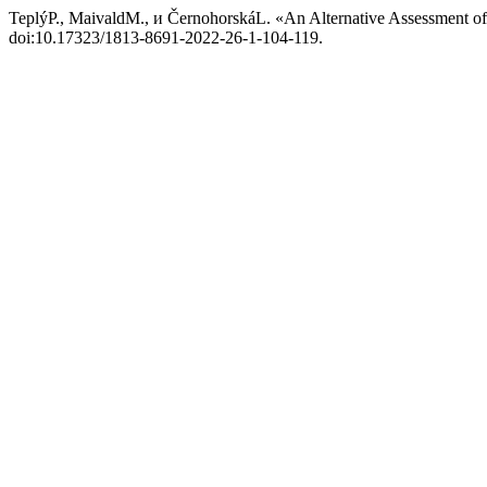
TeplýP., MaivaldM., и ČernohorskáL. «An Alternative Assessment of
doi:10.17323/1813-8691-2022-26-1-104-119.