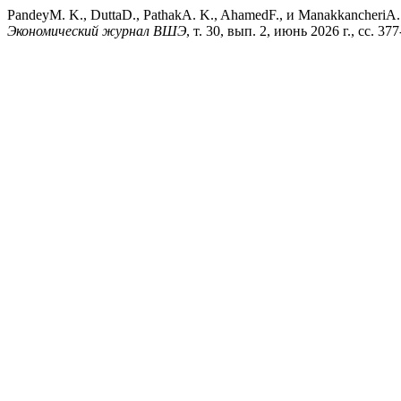
PandeyM. K., DuttaD., PathakA. K., AhamedF., и ManakkancheriA. N. 
Экономический журнал ВШЭ
, т. 30, вып. 2, июнь 2026 г., сс. 37