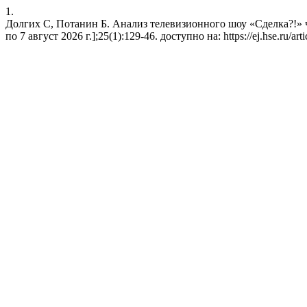
1.
Долгих С, Потанин Б. Анализ телевизионного шоу «Сделка?!» че
по 7 август 2026 г.];25(1):129-46. доступно на: https://ej.hse.ru/art