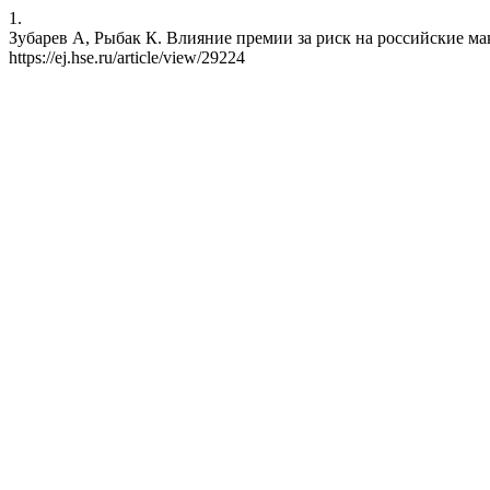
1.
Зубарев А, Рыбак К. Влияние премии за риск на российские макро
https://ej.hse.ru/article/view/29224