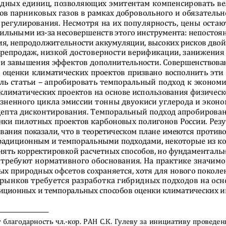
одных единиц, позволяющих эмитентам компенсировать ве
ов парниковых газов в рамках добровольного и обязательн
 регулирования. Несмотря на их популярность, цены остаю
тильными из-за несовершен
ств этого инструмента: непостоян
ия, непродолжительности аккумуляции, высоких рисков двой
перепродаж, низкой достоверности верификации, занижения 
 и завышения эффектов дополнительности. Совершенствова
 оценки климатических проектов призвано восполнить эти 
ель статьи – апробировать темпоральный подход к экономи
климатических проектов на 
основе использования физическ
зненного цикла эмиссии тонны двуокиси углерода и эконо
цепта дисконтирования. Темпоральный подход апробирован
нки пилотных проектов ка
рбоновых полигонов России. Резу
вания показали, что в теоретическом плане имеются противо
радиционным и темпораль
ными подходами, некоторые из ко
нять корректировкой расчетных способов, но фундаменталь
 требуют нормативного обоснования. На практике значимо
ых природных офсетов сохр
аняется, хотя для нового поколе
рынков требуется разработка гибридных подходов на осн
диционных и темпоральных способов оценки климатических и
благодарность чл.-кор. РАН 
С.К. Гулеву за инициативу проведен