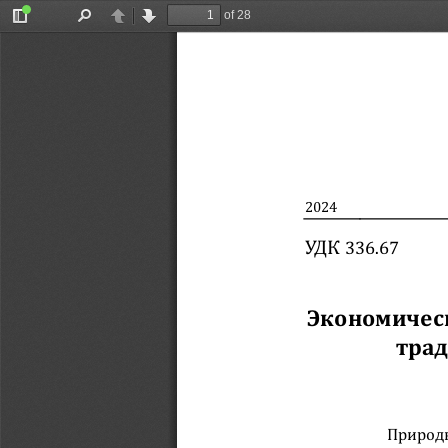
of 28
Toggle
Find
Previous
Next
Sidebar
2024
УДК 
336.67
Экономическ
тра
Природн