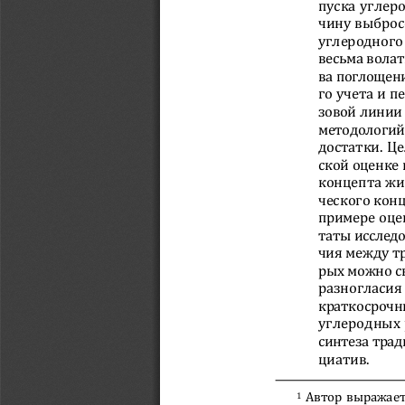
пуска углер
чину выброс
углеродного
весьма вола
ва поглощен
го учета и 
зовой линии
методологий
достатки. Ц
ской оценке 
концепта жи
ческого кон
примере оце
таты исследо
чия между т
рых можно с
разногласия
краткосрочн
углеродных 
синтеза тра
циатив. 
Автор выражает 
1 