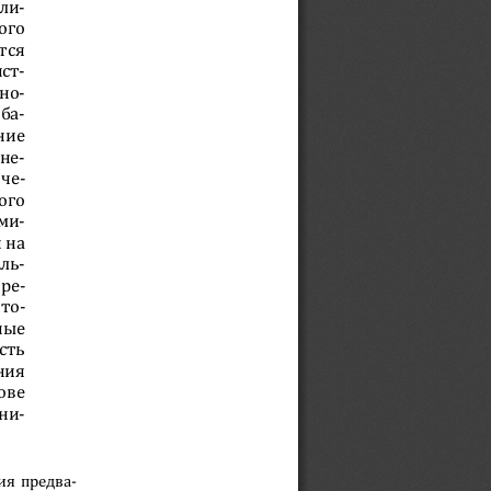
ли-
ого 
тся 
ст-
но-
ба-
ние 
не-
че-
ого 
ми-
 на 
ль-
ре-
то-
ные 
сть 
ния 
ове 
ни-
ия предва-