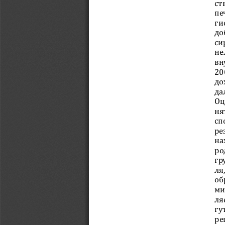
ст
пе
ги
до
си
не
вн
20
до
да
Оц
ня
сп
ре
на
ро
гр
ля
об
ми
ля
гу
ре