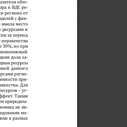
азателя обес-
ра в ВДС ре-
и региона от 
делей с фик-
 имела место 
 ресурсами и 
сии за период 
 неравенства 
е 30%, но при 
ивоположный. 
дняя доля за-
дные ресурсы 
иной данного 
урсами регио-
ченности при-
венства. Для 
есурсов – уг-
ффект. Таким 
ти природны-
номика не яв-
ледования мо-
ики в разных 