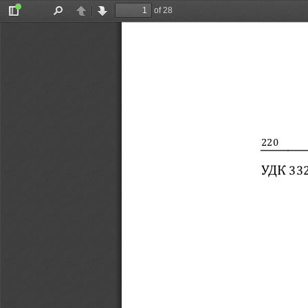
of 28
Toggle
Find
Previous
Next
Sidebar
220
УДК 
332