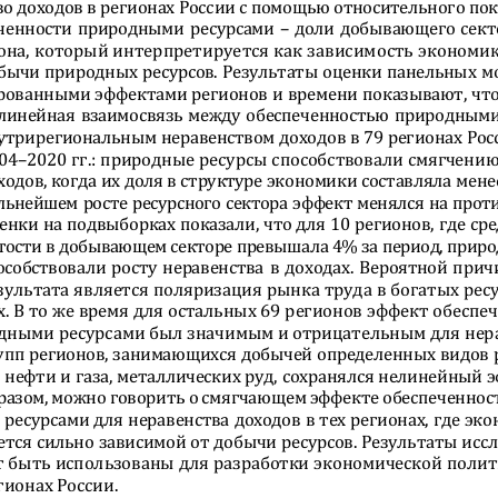
во доходов в регионах России с помощью относительного пок
ченности природными ресурсами – д
оли добывающего секто
она, который интерпретируется как зависимость экономик
бычи природных ресурсов. Резуль
таты оценки панельных мо
рованными эффектами регионов и времени показывают, что
линейная взаимосвязь между обеспеченностью природными
утрирегиональным неравенством доход
ов в 79 регионах Рос
04–2020 гг.: природные ресурсы способствовали смягчению
ходов, когда их доля в структуре экономики составляла мене
льнейшем росте ресурсного сектора эффект менялся на прот
енки на подвыборках показали, что для 10 регионов, где сре
тости в добывающем секторе превышала 4% за период, приро
особствовали росту неравенства в д
оходах. Вероятной прич
зультата является поляризация рынка труда в богатых рес
х. В то же время для остальных 69 регионов эффект обеспе
дными ресурсами был значимым и отрицательным для нера
упп регионов, занимающихся добычей определенных видов р
, нефти и газа, металлических руд, с
охранялся нелинейный э
разом, можно говорить о смягчающе
м эффекте обеспеченнос
 ресурсами для неравенства доходов в тех регионах, где эко
ется сильно зависимой от добычи ресурсов. Результаты исс
т быть использованы для разработки экономической полит
гионах России. 