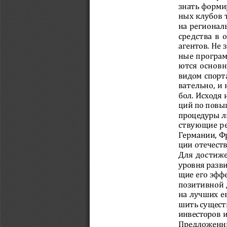
знать форми
ных клубов 
на регионал
средства в 
агентов. Не
ные програм
ются основн
видом спорта
вательно, и
бол. Исходя 
ций по повы
процедуры л
ствующие р
Германии, Ф
ции отечест
Для достиже
уровня разви
щие его эфф
позитивной д
на лучших е
шить сущест
инвесторов 
Предложенны