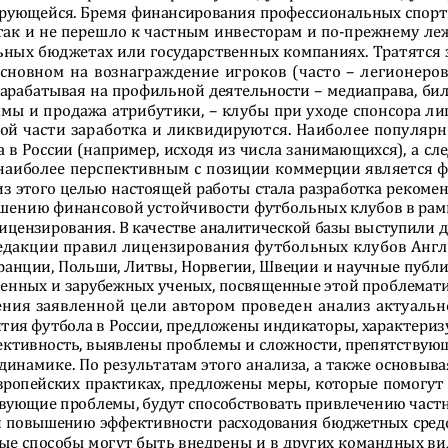
рующейся. Бремя финанс
ирования профессиональных спорт
так и не перешло к частным инвесторам и по-прежнему ле
ьных бюджетах или государственных компаниях. Тратятся 
основном на вознаграждение игроков (часто – легионеров
 зарабатывая на профильно
й деятельности – медиаправа, бил
мы и продажа атрибутики, – клубы при уходе спонсора ли
ой части заработка и ликвидируются. Наиболее популяр
 в России (например, исходя из числа занимающихся), а сле
 наиболее перспективным с позиции коммерции является ф
из этого целью настоящей работы стала разработка рекомен
шению финансовой устойчивости футбольных клубов в рам
ицензирования. В качеств
е аналитической базы выступили д
едакции правил лицензир
ования футбольных клубов Англ
ранции, Польши, Литвы, Норвегии, Швеции и научные публи
венных и зарубежных учены
х, посвященные этой проблемати
ния заявленной цели автором проведен анализ актуальн
тия футбола в России, п
редложены индикаторы, характериз
ективность, выявлены проб
лемы и сложности, препятствую
инамике. По результатам этого анализа, а также основыва
вропейских практиках, предложены меры, которые помогут 
вующие проблемы, будут с
пособствовать привлечению част
и повышению эффективности расходования бюджетных средс
е способы могут быть внедрены и в других командных ви