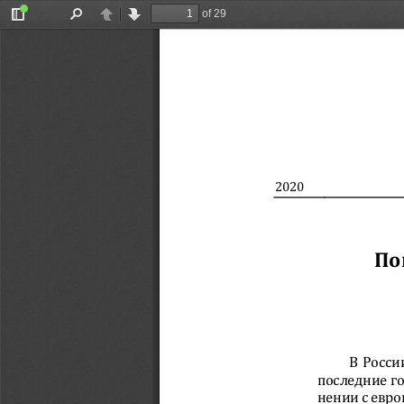
of 29
Toggle
Find
Previous
Next
Sidebar
2020
По
В Росси
последние го
нении с евро