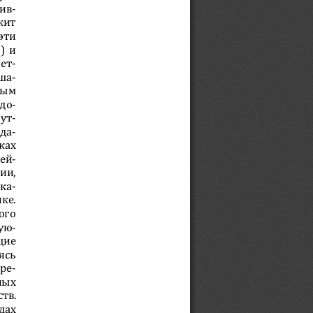
ив-
жит 
эти 
) и 
ет-
ша-
ным 
до-
ут-
да-
ках 
ей-
ии, 
ка-
ке. 
ого 
ую-
щие 
ясь 
ре-
ных 
тв. 
дах 