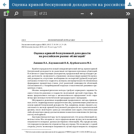
Оценка кривой бескупонной доходности на российском рынке облигаций