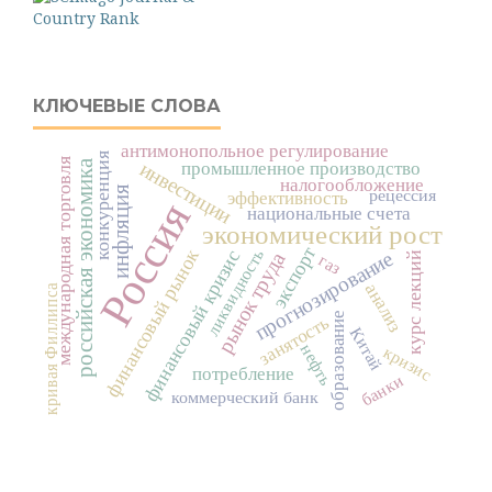
КЛЮЧЕВЫЕ СЛОВА
антимонопольное регулирование
конкуренция
международная торговля
инвестиции
российская экономика
промышленное производство
налогообложение
инфляция
рецессия
эффективность
Россия
национальные счета
экономический рост
экспорт
финансовый рынок
ликвидность
финансовый кризис
прогнозирование
рынок труда
курс лекций
газ
анализ
кривая Филлипса
образование
занятость
Китай
нефть
кризис
потребление
банки
коммерческий банк