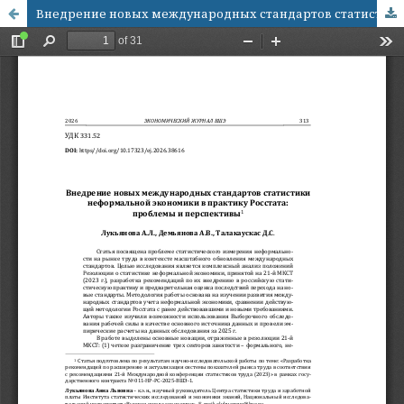
Внедрение новых международных стандартов статистики неформальной экономики в практику Росстата: проблемы и перспективы