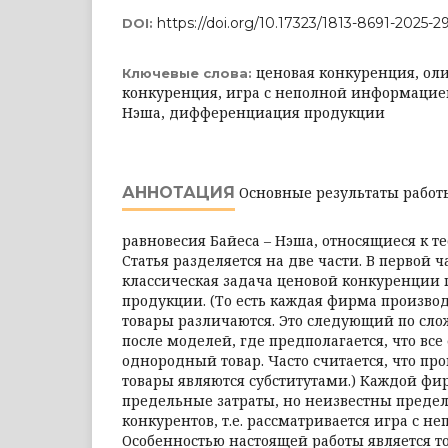
https://doi.org/10.17323/1813-8691-2025-2
DOI:
ценовая конкуренция, оли
Ключевые слова:
конкуренция, игра с неполной информацией
Нэша, дифференциация продукции
АННОТАЦИЯ
Основные результаты работы
равновесия Байеса – Нэша, относящиеся к т
Статья разделяется на две части. В первой 
классическая задача ценовой конкуренци
продукции. (То есть каждая фирма производ
товары различаются. Это следующий по сло
после моделей, где предполагается, что вс
однородный товар. Часто считается, что 
товары являются субститутами.) Каждой фи
предельные затраты, но неизвестны преде
конкурентов, т.е. рассматривается игра с 
Особенностью настоящей работы является то