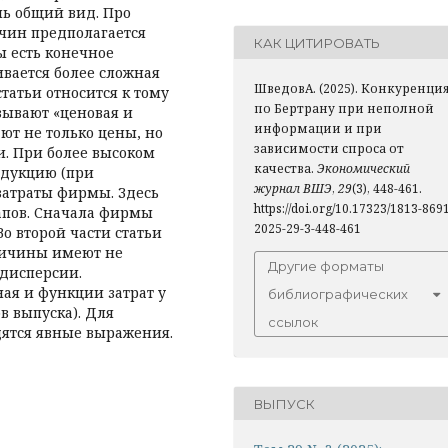
нь общий вид. Про
чин предполагается
КАК ЦИТИРОВАТЬ
ы есть конечное
ивается более сложная
ШведовА. (2025). Конкуренци
татьи относится к тому
по Бертрану при неполной
зывают «ценовая и
информации и при
т не только цены, но
зависимости спроса от
и. При более высоком
качества.
Экономический
одукцию (при
журнал ВШЭ
,
29
(3), 448-461.
затраты фирмы. Здесь
https://doi.org/10.17323/1813-869
тапов. Сначала фирмы
2025-29-3-448-461
Во второй части статьи
личины имеют не
Другие форматы
 дисперсии.
ая и функции затрат у
библиографических
 выпуска). Для
ссылок
дятся явные выражения.
ВЫПУСК