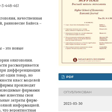
9-3-448-461
гополия, качественная
, равновесие Байеса –
 – это новые
еории олигополии.
части рассматривается
и при дифференциации
ит один товар, но
PDF
жности класс моделей
е фирмы производят
производимые фирмами
ОПУБЛИКОВАН
рме известны свои
льные затраты фирм-
2025-03-30
неполной информацией.
, что вероятностная