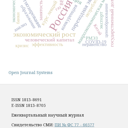
переходная экономика
экономическая теория
макроэкономическая модель
прогнозирование
потребление
ВВП
Россия
государственный долг
курс лекций
занятость
конкуренция
ценообразование
образование
газ
экспорт
банки
анализ
Китай
экономический рост
РМЭЗ
человеческий капитал
COVID-19
эффективность
неравенство
кризис
Open Journal Systems
ISSN 1813-8691
E-ISSN 1813-8705
Ежеквартальный научный журнал
Свидетельство СМИ:
ПИ № ФС 77 - 66577