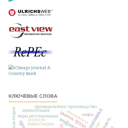
КЛЮЧЕВЫЕ СЛОВА
промышленное производство
приватизация
ликвидность
рынок труда
нефть
меры регулирования
инфляция
рецессия
инвестиции