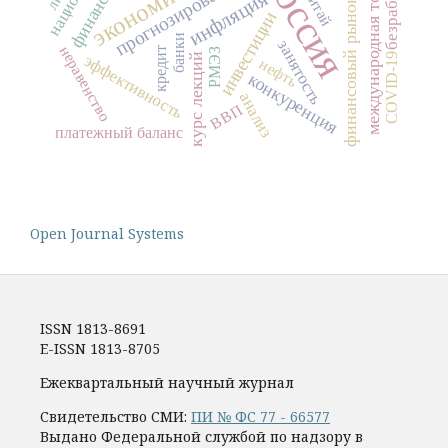
международная торговля
Россия
безработица
прогнозирование
Китай
инфляция
финансовый рынок
инвестиции
банки
занятость
неравенство
кредит
РМЭЗ
эффективность
COVID-19
курс лекций
нефть
конкуренция
анализ
ВВП
платежный баланс
Open Journal Systems
ISSN 1813-8691
E-ISSN 1813-8705
Ежеквартальный научный журнал
Свидетельство СМИ:
ПИ № ФС 77 - 66577
Выдано Федеральной службой по надзору в