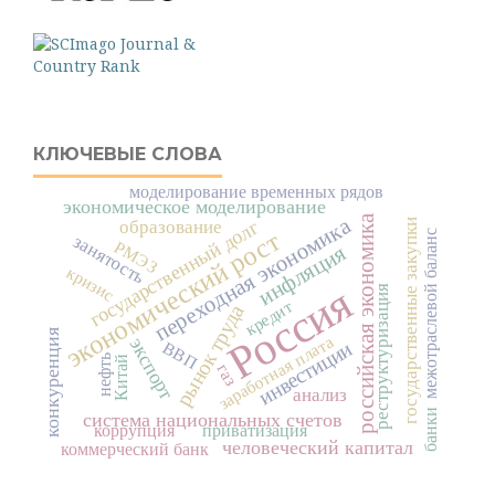
КЛЮЧЕВЫЕ СЛОВА
моделирование временных рядов
экономическое моделирование
российская экономика
переходная экономика
государственный долг
государственные закупки
образование
экономический рост
межотраслевой баланс
занятость
РМЭЗ
инфляция
кризис
Россия
реструктуризация
кредит
рынок труда
конкуренция
заработная плата
экспорт
инвестиции
ВВП
нефть
Китай
газ
анализ
банки
система национальных счетов
коррупция
приватизация
человеческий капитал
коммерческий банк