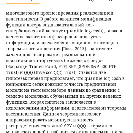
многошагового прогнозирования реализованной
волатильности. В работе вводится модификация
функции потерь вида квантильный лог-
гиперболический косинус (quantile log-cosh), также в
качестве экзогенных факторов используется
информация, извлекаемая из опционов с помощью
теоремы восстановления [Ross, 2015] в контексте
задачи прогнозирования реализованной
волатильности торгуемых биржевых фондов
(Exchange-Traded Fund, ETF) SPY (SPDR S&P 500 ETF
Trust) и QQQ (Inve­ sco QQQ Trust). Ставятся две
гипотезы: первая предполагает, что quantile log-cosh в
нейронных сетях повысит точность предиктивной
модели на тестовом наборе данных по сравнению с
теми же моделями, обучаемыми на других целевых
функциях. Вторая гипотеза заключается в
использовании информации, извлекаемой из теоремы
восстановления. Данная теорема позволяет
аппроксимировать истинную плотность
распределения состояний SPY и QQQ в терминах
марковских цепей и избавиться от предпосылок риск-