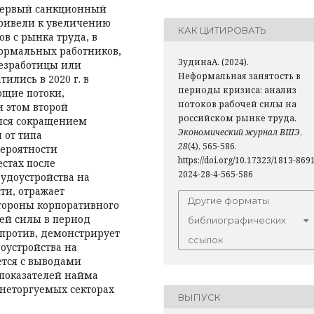
 первый санкционный
 привели к увеличению
КАК ЦИТИРОВАТЬ
в с рынка труда, в
формальных работников,
ЗудинаА. (2024).
езрабо­тицы или
Неформальная занятость в
ились в 2020 г. в
периоды кризиса: анализ
ющие потоки,
потоков рабочей силы на
 этом второй
российском рынке труда.
ался сокращением
Экономический журнал ВШЭ
,
 от типа
28
(4), 565-586.
ероятности
https://doi.org/10.17323/1813-869
стах после
2024-28-4-565-586
удоустройства на
ти, отражает
Другие форматы
тороны корпоративного
чей силы в период
библиографических
апротив, демонстрирует
ссылок
оустройства на
ется с выводами
показателей найма
 неторгуемых секторах
ВЫПУСК