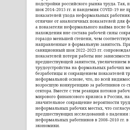
подстройки российского рынка труда. Так,
шок 2014–2015 гг. и пан­демия COVID-19 не
показателей ухода неформаль­ных работнико
отличие от аналогичных показателей для 
а показатели неформального найма после б
нахождения вне состава рабочей силы сократ
гораздо меньшей степени, чем соответству
направленные в формальную занятость. При
санкционный шок 2022–2023 гг. сопровожд
показателей потери работы вне зависимости
предшествующей занятости, увеличением в
трудоустройства на формальных рабочих ме
безработицы и сокращением показателей тр
неформальной основе, что, по всей видимос
возросшую конкуренцию за работников со с
сектора. Вместе с тем реакция потоков рабо
мирового финансового кризиса в России, н
значительное сокращение вероятности труд
неформальных рабочих местах, что согласу
предшествующих исследований о падении 
неформальных работников в 2008–2010 гг. в
экономики.