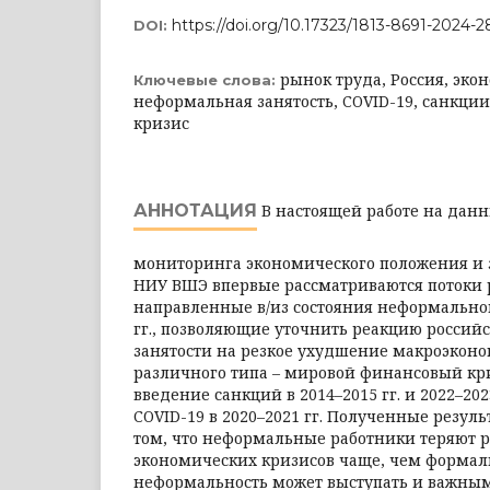
https://doi.org/10.17323/1813-8691-2024-2
DOI:
рынок труда, Россия, эко
Ключевые слова:
неформальная занятость, COVID-19, санкци
кризис
АННОТАЦИЯ
В настоящей работе на данн
мониторинга экономического положения и 
НИУ ВШЭ впервые рассматриваются потоки 
направленные в/из состояния неформальной
гг., позволяющие уточнить реакцию росси
занятости на резкое ухудшение макроэкон
различного типа – мировой финансовый криз
введение санкций в 2014–2015 гг. и 2022–202
COVID-19 в 2020–2021 гг. Полученные резул
том, что неформальные работники теряют р
экономических кризисов чаще, чем формал
неформальность может выступать и важн