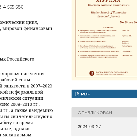
8-4-565-586
номический цикл,
и, мировой финансовый
ых Российского
здоровья населения
рабочей силы,
 занятости в 2007–2023
йской неформальной
PDF
омической ситуации
ис 2008–2010 гг.,
3 гг., а также пандемию
ОПУБЛИКОВАН
ьтаты свидетельствуют о
аботу во время
2024-03-27
ьные, однако
ым механизмом