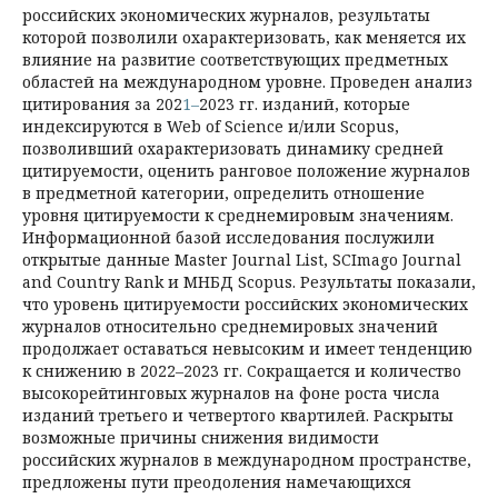
российских экономических жур­налов, результаты
которой позволили охарактеризовать, как меняется их
влияние на развитие соответствующих предметных
областей на международном уровне. Проведен анализ
цитирования за 202
1–
2023 гг. изданий, которые
индексируются в Web of Science и/или Scopus,
позволивший охарактеризовать динамику средней
цитируемости, оценить ранговое положение жур­налов
в предметной категории, определить отношение
уровня цитируемости к среднемировым значениям.
Информационной базой исследования послужили
открытые данные Master Journal List, SCImago Journal
and Country Rank и МНБД Scopus. Результаты показали,
что уровень цитируемости российских экономических
журналов относительно среднемировых значений
продолжает оставаться невысоким и имеет тенденцию
к снижению в 2022–2023 гг. Сокращается и количество
высокорейтинговых журналов на фоне роста числа
изданий третьего и четвертого квартилей. Раскрыты
возможные причины снижения видимости
российских журналов в международном пространстве,
предложены пути преодоления намечающихся