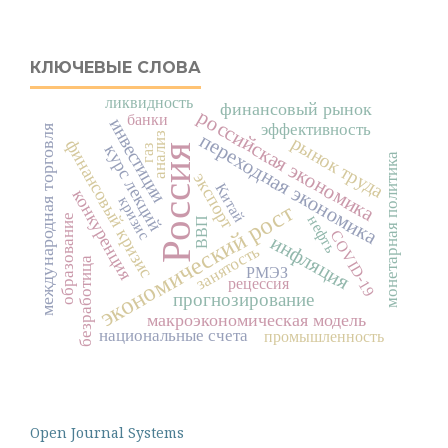
КЛЮЧЕВЫЕ СЛОВА
ликвидность
финансовый рынок
российская экономика
банки
инвестиции
эффективность
международная торговля
переходная экономика
анализ
рынок труда
финансовый кризис
курс лекций
Россия
газ
монетарная политика
экспорт
Китай
конкуренция
кризис
экономический рост
образование
нефть
ВВП
COVID-19
инфляция
занятость
безработица
РМЭЗ
рецессия
прогнозирование
макроэкономическая модель
национальные счета
промышленность
Open Journal Systems