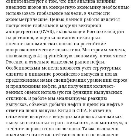
свидетельствуют о том, что для анализа влияния
внешних шоков на конкретную экономику необходимо
использовать глобальные модели, в частности
эконометрические. Целью данной работы является
построе­ние глобальной модели векторной
авторегрессии (GVAR), включающей Россию как один
из регионов, и оценка влияния некоторых
внешнеэкономических шоков на российские
макроэкономические показатели. Мы строим модель,
включающую 41 крупнейшую экономику, в том числе
Россию, и отдельно выделяем рынок нефти.
Особенностями модели являются учет структурных
сдвигов в динамике российского выпуска и новая
предложенная нами специ­фикация уравнений спроса
и предложения нефти. Для получения количест­
венных оценок используются функции импульсных
откликов. В работе мы анализируем реакцию
выпусков, объемов добычи нефти и цены на нефть в
ответ на шоки выпуска Китая и США. В ответ на
снижение выпуска в ведущих мировых экономиках
выпуски остальных стран снижаются, как минимум, в
течение первого года после шока. Также выявлено
значимое снижение нефтяных цен и не выявлено