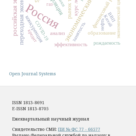
российская экономика
экономический рост
переходная экономика
финансовый рынок
курс лекций
рынок труда
инфляция
банки
экономический цикл
Россия
газ
ВВП
Китай
конкуренция
нефть
COVID-19
занятость
кредит
образование
анализ
рождаемость
эффективность
Open Journal Systems
ISSN 1813-8691
E-ISSN 1813-8705
Ежеквартальный научный журнал
Свидетельство СМИ:
ПИ № ФС 77 - 66577
Выдано Федеральной службой по надзору в