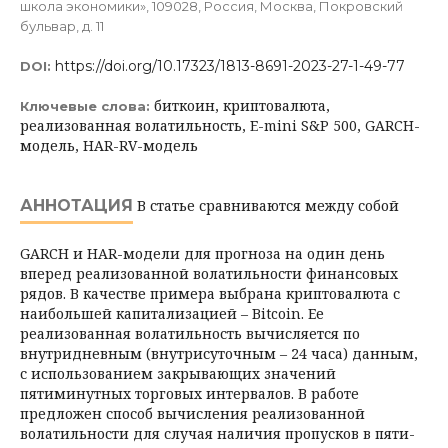
школа экономики», 109028, Россия, Москва, Покровский
бульвар, д. 11
https://doi.org/10.17323/1813-8691-2023-27-1-49-77
DOI:
биткоин, криптовалюта,
Ключевые слова:
реализованная волатильность, E-mini S&P 500, GARCH-
модель, HAR-RV-модель
АННОТАЦИЯ
В статье сравниваются между собой
GARСH и HAR-модели для прогноза на один день
вперед реализованной волатильности финансовых
рядов. В ка­честве примера выбрана криптовалюта с
наибольшей капитализацией – Bitcoin. Ее
реализованная волатильность вычисляется по
внутридневным (внут­рисуточным – 24 часа) данным,
с использованием закрывающих значений
пятиминутных торговых интервалов. В работе
предложен способ вычисле­ния реализованной
волатильности для случая наличия пропусков в пяти­