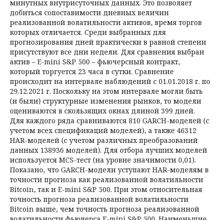
минутных внутрисуточных данных. Это позволяет
добиться сопоставимо­сти дневных величин
реализованной волатильности активов, время торгов
которых отличается. Среди выбранных для
прогнозирования дней практи­чески в равной степени
присутствуют все дни недели. Для сравнения выбран
актив – E-mini S&P 500 – фьючерсный контракт,
который торгуется 23 часа в сутки. Сравнение
происходит на интервале наблюдений с 01.01.2018 г. по
29.12.2021 г. Поскольку на этом интервале могли быть
(и были) структурные изменения рынков, то модели
оцениваются в скользящих окнах длиной 399 дней.
Для каждого ряда сравниваются 810 GARCH-моделей (с
учетом всех спецификаций моделей), а также 46312
HAR-моделей (с учетом различных преобразований
данных 138936 моделей). Для отбора лучших моделей
ис­пользуется MCS-тест (на уровне значимости 0,01).
Показано, что GARCH-мо­дели уступают HAR-моделям в
точности прогноза как реализованной вола­тильности
Bitcoin, так и E-mini S&P 500. При этом относительная
точность прогноза реализованной волатильности
Bitcoin выше, чем точность прогно­за реализованной
волатильности фьючерса E-mini S&P 500. Наименьшие