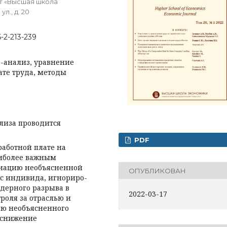
т «Высшая школа
л., д. 20
6-2-213-239
а-анализ, уравнение
ате труда, методы
ализа проводится
PDF
работной плате на
аиболее важным
иацию необъясненной
ОПУБЛИКОВАН
ус индивида, игнориро­
ндерного разрыва в
2022-03-17
троля за отраслью и
ию необъясненного
я снижение