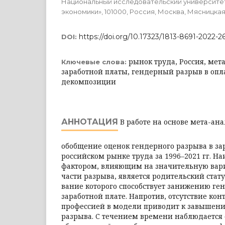
Национальный исследовательский университе
экономики», 101000, Россия, Москва, Мясницкая у
https://doi.org/10.17323/1813-8691-2022-2
DOI:
рынок труда, Россия, мет
Ключевые слова:
заработной платы, гендерный разрыв в опл
декомпозиции
АННОТАЦИЯ
В работе на основе мета-ан
обобщение оценок гендер­ного разрыва в за
российском рынке труда за 1996–2021 гг. Н
фактором, влияющим на значительную вар
части разрыва, является родительский стат
вание которого способствует занижению ге
заработной плате. Напротив, отсутствие кон
профессией в модели приводит к завышен
разрыва. С течением вре­мени наб­людаетс