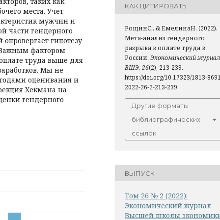
оров, та­­ких как
КАК ЦИТИРОВАТЬ
очего места. Учет
актеристик мужчин и
РощинС., & ЕмелинаН. (2022).
й части гендерного
Мета-анализ гендерного
й опровергает гипотезу
разрыва в оплате труда в
. Важным фактором
России.
Экономический журнал
 оплате труда выше для
ВШЭ
,
26
(2), 213-239.
заработков. Мы не
https://doi.org/10.17323/1813-869
тодами оценивания и
2022-26-2-213-239
рекция Хекмана на
оценки гендерного
Другие форматы
библиографических
ссылок
ВЫПУСК
Том 26 № 2 (2022):
Экономический журнал
Высшей школы экономик