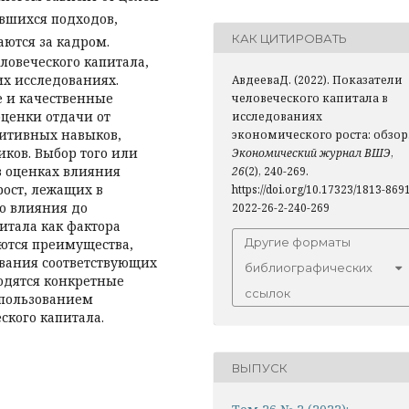
вшихся подходов,
КАК ЦИТИРОВАТЬ
аются за кадром.
ловеческого капитала,
х исследованиях.
АвдееваД. (2022). Показатели
 и качественные
человеческого капитала в
оценки отдачи от
исследованиях
нитивных навыков,
экономического роста: обзор
иков. Выбор того или
Экономический журнал ВШЭ
,
в оценках влияния
26
(2), 240-269.
рост, лежащих в
https://doi.org/10.17323/1813-869
бо влияния до
2022-26-2-240-269
итала как фактора
Другие форматы
аются преимущества,
ования соответствующих
библиографических
одятся конкретные
ссылок
спользованием
кого капитала.
ВЫПУСК