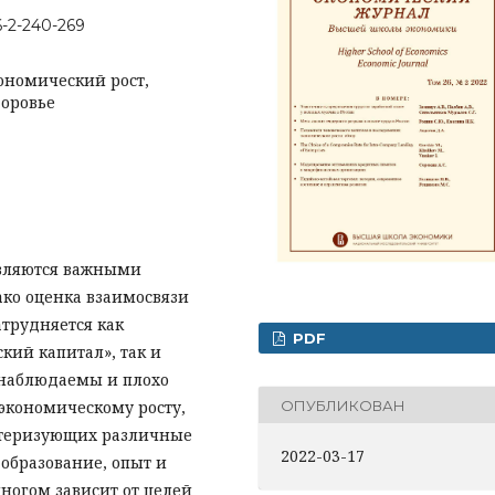
6-2-240-269
ономический рост,
доровье
являются важными
ако оценка взаимосвязи
трудняется как
PDF
кий капитал», так и
онаблюдаемы и плохо
ОПУБЛИКОВАН
ко­номическому росту,
актеризующих различные
2022-03-17
 образование, опыт и
многом зависит от целей