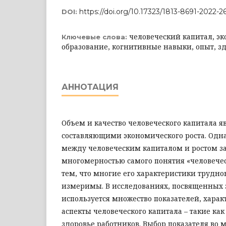
https://doi.org/10.17323/1813-8691-2022-2
DOI:
человеческий капитал, эк
Ключевые слова:
образование, когнитивные навыки, опыт, з
АННОТАЦИЯ
Объем и качество человеческого капитала 
составля­ющими экономического роста. Одн
между человеческим капиталом и ростом за
многомерностью самого по­нятия «человечес
тем, что многие его характеристики трудн
измеримы. В исследованиях, посвященных э
используется множество показателей, хар
аспекты человеческого капитала – такие как
здоровье работников. Выбор показателя во 