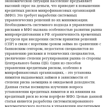
экономической ситуации население предъявляет
высокий спрос на деньги, что приводит к повышению
кредитных рисков микрофинансовых организаций
(МФО). Это требует выработки системных
управленческих решений по их минимизации.
Необходимость системного подхода в управлении
рисками в МФО вызвана особенностью развития рынка
микрокредитования в РФ: ограниченность временных
ресурсов при внедрении систем принятия решений
(СПР) в связи с коротким сроком займа по сравнению с
банковским сектором, недостаток специалистов по
управ­лению рисками и технических специалистов,
увеличение степени регулирования рынка со стороны
Центрального банка (ЦБ). Один из способов
управления кредитным риском, особенно в
микрофинансовых организациях, – это установка
лимитов выдаваемых займов в зависимости от
степени риска заемщика и ожидаемой доходности.
Данная статья посвящена изучению воп­роса
установления кредитных лимитов и их влияния на
кредитный риск во всем портфеле МФО. Целью данной
статьи является разработка систематизированного
математического подхода к управлению кредитными